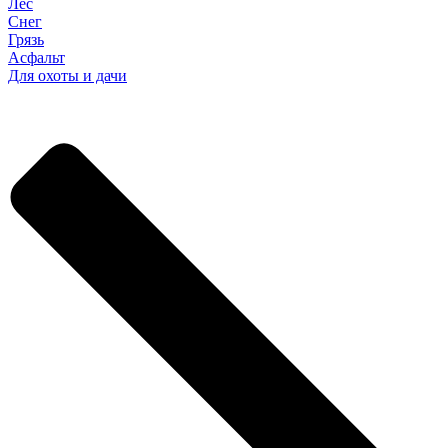
Лес
Снег
Грязь
Асфальт
Для охоты и дачи