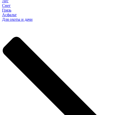
Лес
Снег
Грязь
Асфальт
Для охоты и дачи