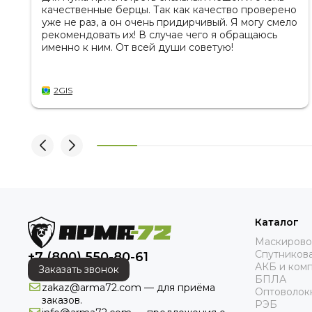
качественные берцы. Так как качество проверено
уже не раз, а он очень придирчивый. Я могу смело
рекомендовать их! В случае чего я обращаюсь
именно к ним. От всей души советую!
2GIS
Каталог
Маскирово
Спутникова
+7 (800) 550-80-61
АКБ и ком
Заказать звонок
БПЛА
zakaz@arma72.com — для приёма
Оптоволок
заказов.
РЭБ