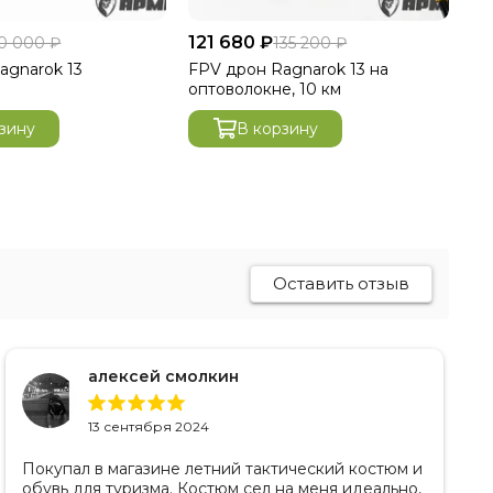
121 680 ₽
84
0 000 ₽
135 200 ₽
agnarok 13
FРV дpон Ragnarok 13 на
FР
оптоволокне, 10 км
зину
В корзину
Оставить отзыв
алексей смолкин
13 сентября 2024
Покупал в магазине летний тактический костюм и
обувь для туризма. Костюм сел на меня идеально,