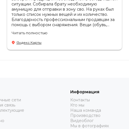
ситуации. Собирала брату необходимую
амуницую для отправки в зону сво. На руках был
только список нужных вещей и их количество.
Благодарность профессиональным продавцам за
помощь с выбором снаряжения. Вещи (обувь,
одежда, рюкзаки) очень качественные, надежные,
Читать полностью
российское производство. Бонусом докупила
пару маскировочных сетей от фабрики. Они
Яндекс Карты
всегда пригодятся.
Информация
чные сети
Контакты
я связь
Кто мы
плектующие
Наша команда
Производство
но
Видеоблог
Мы в фотографиях