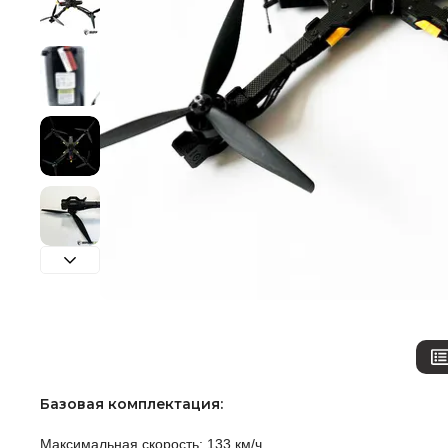
Бaзoвaя кoмплeктaция:
Максимальная скорость: 133 км/ч.