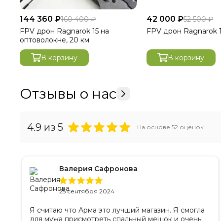
144 360 ₽
42 000 ₽
160 400 ₽
52 500 ₽
FРV дpон Ragnarok 15 на
FРV дpон Ragnarok 
оптоволокне, 20 км
В корзину
В корзину
Отзывы о нас
4.9
из 5
На основе
52
оценок
Валерия Сафронова
25 сентября 2024
Я считаю что Арма это лучший магазин. Я смогла
для мужа присмотреть спальный мешок и очень