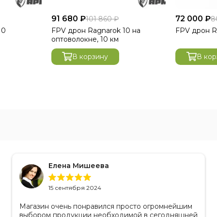
91 680 ₽
72 000 ₽
101 860 ₽
8
10
FРV дpон Ragnarok 10 на
FРV дpон R
оптоволокне, 10 км
В корзину
В кор
Елена Мишеева
15 сентября 2024
Магазин очень понравился просто огромнейшим
выбором продукции необходимой в сегодняшней