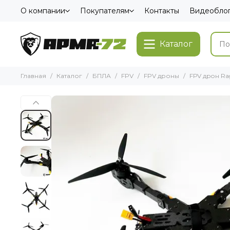
О компании
Покупателям
Контакты
Видеобло
Каталог
Главная
Каталог
БПЛА
FPV
FPV дроны
FРV дpон Rag