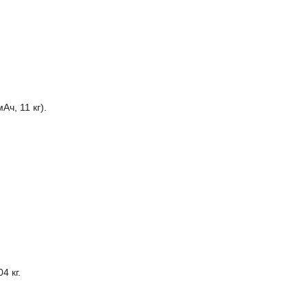
ч, 11 кг).
4 кг.