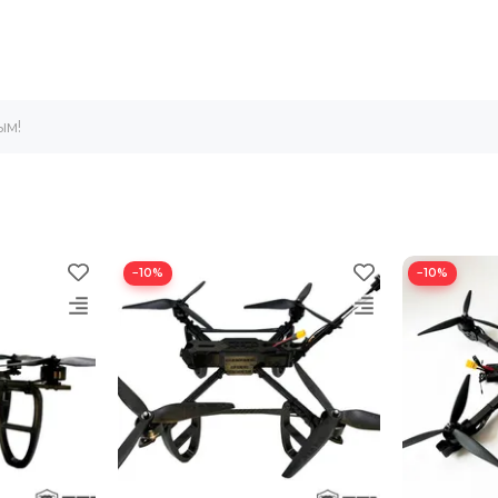
ым!
−10%
−10%