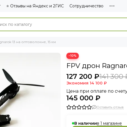
г
⭐ Отзывы на Яндекс и 2ГИС
Сотрудничество
narok 13 на оптоволокне, 15 км
−10%
FРV дpон Ragnaro
127 200 ₽
141 300 
Экономия
14 100 ₽
Цена при оплате по счету
145 000 ₽
Оставить отзыв
в 1 магазине
В наличии