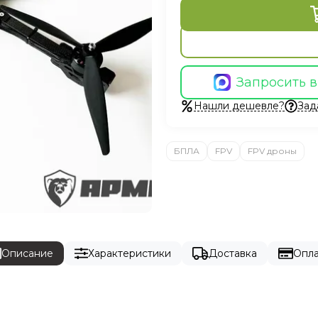
Запросить 
Нашли дешевле?
Зад
БПЛА
FPV
FPV дроны
Описание
Характеристики
Доставка
Опла