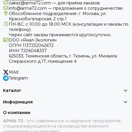
zakaz@arma72.com — для приёма заказов.
info@arma72.com — предложения о сотрудничестве.
Обособленное подразделение: г. Москва, ул.
Краснобогатырская, 2 стр.1
ПН-ВС: с 10:00 до 18:00
МСК
(консультации и заказы по
телефону).
Через сайт заказы принимаются круглосуточно.
ООО «Ямал-Экология»
ОГРН 1137232042672
ИНН 7206048337
625033, Тюменская область, г. Тюмень, ул. Михаила
Сперанского д.17, помещение 4
MAX
Telegram
Каталог
Информация
О компании
АРМА-72
-
это современное и надежное предприятие,
специализирующееся на производстве военного
снаряжения и экипировки.