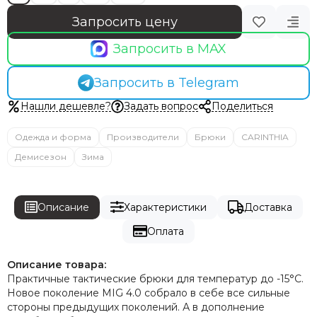
TYT
Vector Optics
Запросить цену
ANA TACTICAL
Запросить в MAX
UGreen
EBERLESTOCK
Запросить в Telegram
DJI
LIRA
Нашли дешевле?
Задать вопрос
Поделиться
Газпром космические системы
Волджет
Одежда и форма
Производители
Брюки
CARINTHIA
Gens ace
Демисезон
Зима
Tattu
Описание
Характеристики
Доставка
Оплата
Описание товара:
Практичные тактические брюки для температур до -15°С.
Новое поколение MIG 4.0 собрало в себе все сильные
стороны предыдущих поколений. А в дополнение