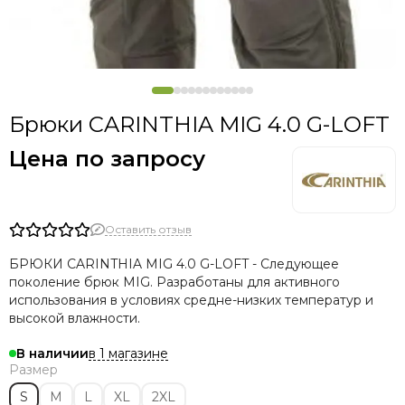
VANEDA
ФАРАДЕЙ
PRABOS
CARINTHIA
EMERSON GEAR
Брюки CARINTHIA MIG 4.0 G-LOFT
Gongtex Tactical
HELIKON TEX
Цена по запросу
БТК ГРУПП
3M
AKADEMIA
Оставить отзыв
Any Tone
Arkon technologies
БРЮКИ CARINTHIA MIG 4.0 G-LOFT - Следующее
GUIDE
поколение брюк MIG. Разработаны для активного
HOLOSUN
использования в условиях средне-низких температур и
высокой влажности.
Hytera
NEXTORCH
в 1 магазине
В наличии
NITECORE
Размер
Sytong
S
M
L
XL
2XL