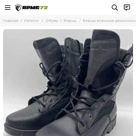
Обувь
Главная
Каталог
Обувь
Берцы
Берцы военные демисезо
Все товары
Ботинки
Кроссовки
Берцы
Сапоги