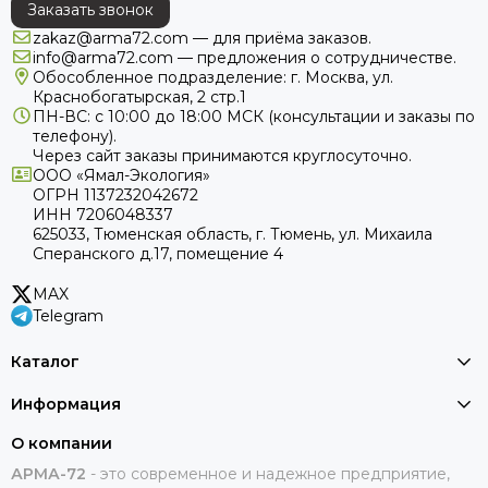
Заказать звонок
zakaz@arma72.com — для приёма заказов.
info@arma72.com — предложения о сотрудничестве.
Обособленное подразделение: г. Москва, ул.
Краснобогатырская, 2 стр.1
ПН-ВС: с 10:00 до 18:00
МСК
(консультации и заказы по
телефону).
Через сайт заказы принимаются круглосуточно.
ООО «Ямал-Экология»
ОГРН 1137232042672
ИНН 7206048337
625033, Тюменская область, г. Тюмень, ул. Михаила
Сперанского д.17, помещение 4
MAX
Telegram
Каталог
Информация
О компании
АРМА-72
-
это современное и надежное предприятие,