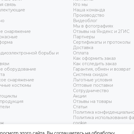
я связь
Кто мы
плектующие
Наша команда
Производство
но
Видеоблог
Мы в фотографиях
ое снаряжение
Отзывы на Яндекс и 2ГИС
аркасные
Партнеры
форма
Сертификаты и протоколы
Доставка
адиоэлектронной борьбы и
Оплата
Как оформить заказ
вязи
Как отследить заказ
ое оборудование
Гарантия, обмен и возврат
та
Система скидок
ое снаряжение
Льготные условия
чные костюмы
Оптовые поставки
Сотрудничество
тоциклы
Акции
 продукция
Отзывы на товары
тели
Статьи
Политика конфиденциальн
Политика использования ф
аж
cookie
осмотр этого сайта, Вы соглашаетесь на обработку