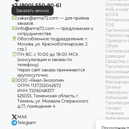
Спутникова
+7 (800) 550-80-61
АКБ и ком
Заказать звонок
БПЛА
zakaz@arma72.com — для приёма
Оптоволок
заказов.
РЭБ
info@arma72.com — предложения о
Тактическ
сотрудничестве.
Палатки к
Обособленное подразделение: г.
Одежда и 
Москва, ул. Краснобогатырская, 2
Обувь
стр.1
Системы р
ПН-ВС: с 10:00 до 18:00
МСК
разведки
(консультации и заказы по
Средства с
телефону).
Тактическ
Через сайт заказы принимаются
Бронезащи
круглосуточно.
Медицинск
ООО «Ямал-Экология»
Маскирово
ОГРН 1137232042672
Оптика
ИНН 7206048337
Электромо
625033, Тюменская область, г.
Кабельная
Тюмень, ул. Михаила Сперанского
Производи
д.17, помещение 4
Скидки
Новинки
MAX
Хиты прод
Telegram
Продолжая пр